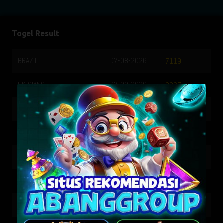
Togel Result
BRAZIL
07-08-2026
7119
HK SIANG
07-08-2026
8867
CAMBODIA
07-08-2026
4372
BULLSEYE
07-08-2026
4853
SYDNEY POOLS
07-08-2026
0158
CHINA
07-08-2026
6699
TURKEY
07-08-2026
6974