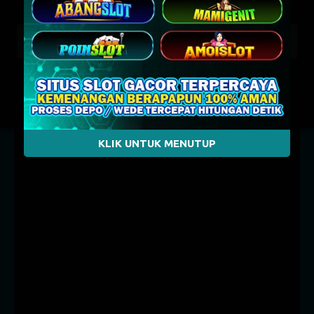
JAPAN
07-08-2026
3965
SINGAPORE
07-08-2026
7907
EURO
07-08-2026
0817
KLIK UNTUK MENUTUP