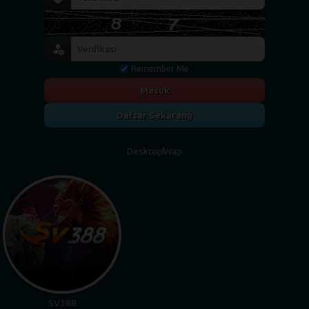
Remember Me
Masuk
Daftar Sekarang
Desktop
Wap
SV388