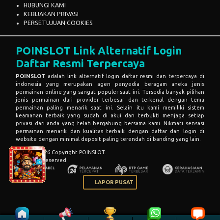
HUBUNGI KAMI
KEBIJAKAN PRIVASI
PERSETUJUAN COOKIES
POINSLOT Link Alternatif Login
Daftar Resmi Terpercaya
POINSLOT
adalah link alternatif login daftar resmi dan terpercaya di
indonesia yang merupakan agen penyedia beragam aneka jenis
permainan online yang sangat populer saat ini. Tersedia banyak pilihan
jenis permainan dari provider terbesar dan terkenal dengan tema
permainan paling menarik saat ini. Selain itu kami memiliki sistem
keamanan terbaik yang sudah di akui dan terbukti menjaga setiap
privasi dari anda yang telah bergabung bersama kami. Nikmati sensasi
permainan menarik dan kualitas terbaik dengan daftar dan login di
website dengan minimal deposit paling terendah di banding yang lain.
© 2015 - 2026 Copyright POINSLOT.
All Rights Reserved.
LAPOR PUSAT