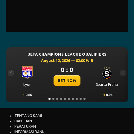
E QUALIFIERS
UEFA CHAMPIONS LEAGUE QUA
2:00 WIB
August 12, 2026 — 01:30 W
0 : 0
Previous
Next
BET NOW
Sparta Praha
SK Sturm Graz
-1
0.96
-0.5
0.95
TENTANG KAMI
BANTUAN
PERATURAN
INFORMASI BANK