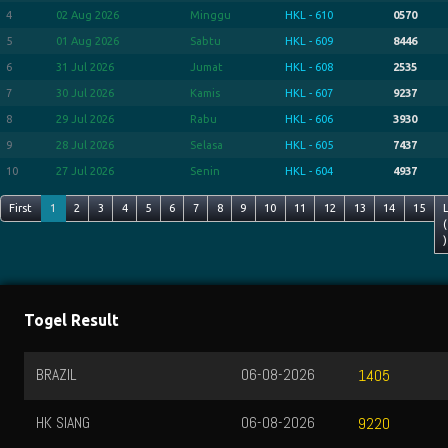
4
02 Aug 2026
Minggu
HKL - 610
0570
5
01 Aug 2026
Sabtu
HKL - 609
8446
6
31 Jul 2026
Jumat
HKL - 608
2535
7
30 Jul 2026
Kamis
HKL - 607
9237
8
29 Jul 2026
Rabu
HKL - 606
3930
9
28 Jul 2026
Selasa
HKL - 605
7437
10
27 Jul 2026
Senin
HKL - 604
4937
First
1
2
3
4
5
6
7
8
9
10
11
12
13
14
15
(
)
Togel Result
BRAZIL
06-08-2026
1405
HK SIANG
06-08-2026
9220