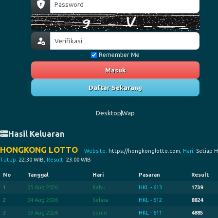
Remember Me
Masuk
Daftar Sekarang
Desktop
Wap
Hasil Keluaran
HONGKONG LOTTO
Website:
https://hongkonglotto.com
, Hari:
Setiap H
Tutup:
22:30 WIB
, Result:
23:00 WIB
No
Tanggal
Hari
Pasaran
Result
1
05 Aug 2026
Rabu
HKL - 613
1739
2
04 Aug 2026
Selasa
HKL - 612
8824
3
03 Aug 2026
Senin
HKL - 611
4885