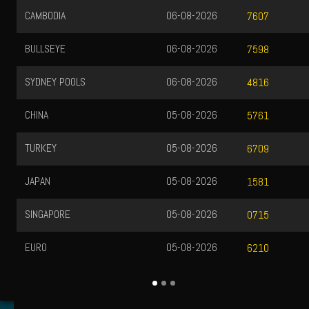
CAMBODIA
06-08-2026
7607
BULLSEYE
06-08-2026
7598
SYDNEY POOLS
06-08-2026
4816
CHINA
05-08-2026
5761
TURKEY
05-08-2026
6709
JAPAN
05-08-2026
1581
SINGAPORE
05-08-2026
0715
EURO
05-08-2026
6210