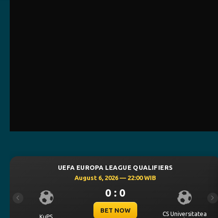
PA LEAGUE QUALIFIERS
UEFA EUROPA
 6, 2026 — 22:00 WIB
August 7
0 : 0
Previous
Ne
BET NOW
CS Universitatea
Red Bull Salzburg