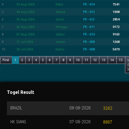
4
05 Aug 2026
Rabu
FR - 614
7541
5
04 Aug 2026
Selasa
FR - 613
1008
6
03 Aug 2026
Senin
FR - 612
2854
7
02 Aug 2026
Minggu
FR - 611
0172
8
01 Aug 2026
Sabtu
FR - 610
9163
9
31 Jul 2026
Jumat
FR - 609
1268
10
30 Jul 2026
Kamis
FR - 608
5670
First
1
2
3
4
5
6
7
8
9
10
11
12
13
14
15
(
)
Togel Result
BRAZIL
08-08-2026
3162
HK SIANG
07-08-2026
8867