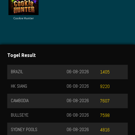
Cookie Hunter
Togel Result
MALAYSIA
06-08-2026
4549
PCSO
06-08-2026
3704
TAIWAN
06-08-2026
4587
TRAFFORD
06-08-2026
3178
QATAR
06-08-2026
6642