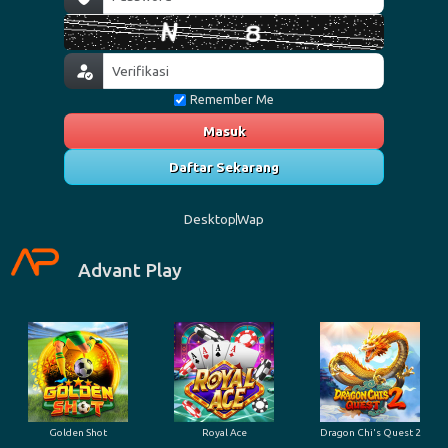
Remember Me
Masuk
Daftar Sekarang
Desktop
Wap
Advant Play
Golden Shot
Royal Ace
Dragon Chi's Quest 2